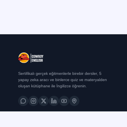
Sertifikalı gerçek eğitmenlerle birebir dersler, 5
yapay zeka aracı ve binlerce quiz ve materyalden
oluşan kütüphane ile İngilizce öğrenin.