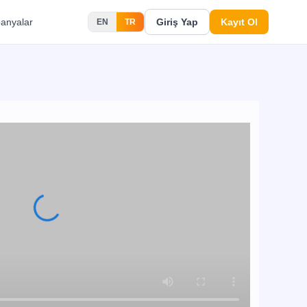
anyalar
Giriş Yap
Kayıt Ol
EN
TR