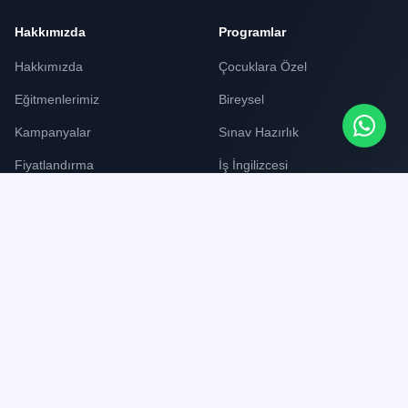
Hakkımızda
Programlar
Hakkımızda
Çocuklara Özel
Eğitmenlerimiz
Bireysel
Kampanyalar
Sınav Hazırlık
Fiyatlandırma
İş İngilizcesi
Kurumsal İngilizce
Destek
Yasal
SSS
Gizlilik Politikası
Bize Ulaşın
Kullanıcı Sözleşmesi
Bizimle Çalışın