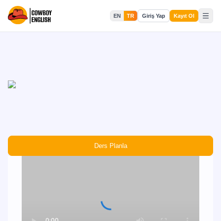
EN
TR
Giriş Yap
Kayıt Ol
Ders Planla